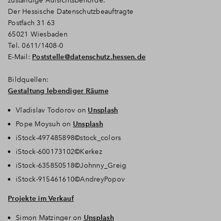
zuständige Aufsichtsbehörde:
Der Hessische Datenschutzbeauftragte
Postfach 31 63
65021 Wiesbaden
Tel. 0611/1408-0
E-Mail:
Poststelle@datenschutz.hessen.de
Bildquellen:
Gestaltung lebendiger Räume
Vladislav Todorov on
Unsplash
Pope Moysuh on
Unsplash
iStock-497485898©stock_colors
iStock-600173102©Kerkez
iStock-635850518©Johnny_Greig
iStock-915461610©AndreyPopov
Projekte im Verkauf
Simon Matzinger on
Unsplash