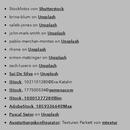
Stockfotos von
Shutterstock
brina-blum on
Unsplash
caleb-jones on
Unsplash
john-mark-smith on
Unsplash
pablo-merchan-montes on
Unsplash
rhone on
Unsplash
simon-matzinger on
Unsplash
zach-lucero on
Unsplash
Sai De Silva
on
Unsplash
iStock
, 1021101280©Eva-Katalin
iStock,
177500534©
gemenacom
iStock, 1000137728©Bim
AdobeStock_185933664©Max
Pascal Swier
on
Unsplash
Ausstattungskonfigurator
: Texturen Parkett von
mtextur