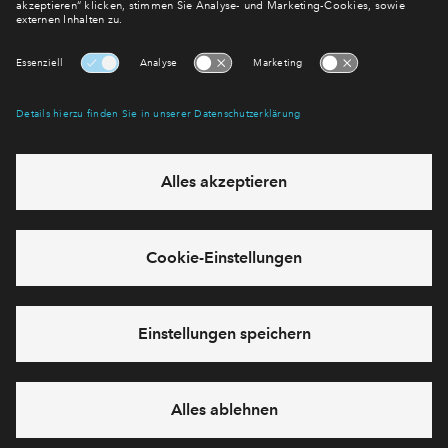
E-Mail-Adresse
Abonnieren
Möchten Sie wissen, was wir mit Ihren Daten machen? Klicken Sie hier
für unsere
Datenschutzerklärung
.
Sie haben eine Frage? Dann rufen Sie uns gerne an (
+49 69
50603738)
oder hinterlassen Sie eine Nachricht über das
Formular:
Cookies
Impressum