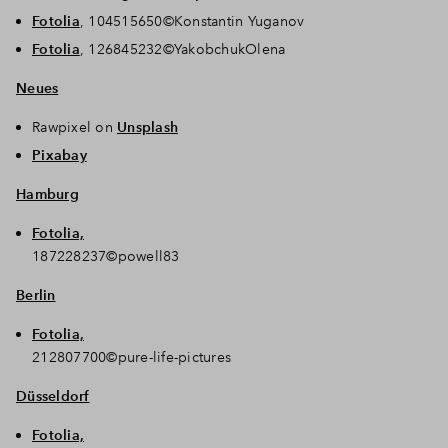
Fotolia
, 104515650©Konstantin Yuganov
Fotolia
, 126845232©YakobchukOlena
Neues
Rawpixel on
Unsplash
Pixabay
Hamburg
Fotolia,
187228237©powell83
Berlin
Fotolia,
212807700©pure-life-pictures
Düsseldorf
Fotolia,