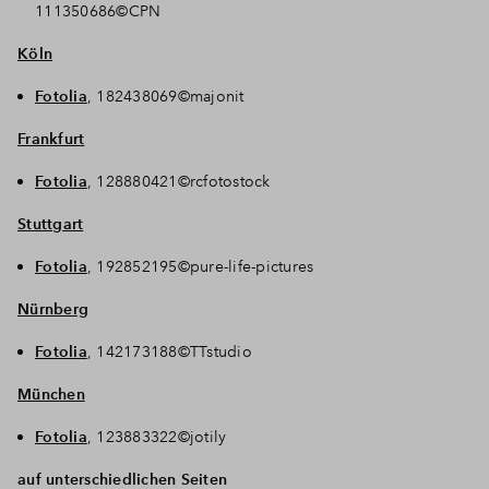
111350686©CPN
Köln
Fotolia
, 182438069©majonit
Frankfurt
Fotolia
, 128880421©rcfotostock
Stuttgart
Fotolia
, 192852195©pure-life-pictures
Nürnberg
Fotolia
, 142173188©TTstudio
München
Fotolia
, 123883322©jotily
auf unterschiedlichen Seiten